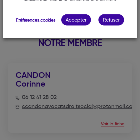
Accepter
Refuser
Préférences cookies
NOTRE MEMBRE
CANDON
Corinne
06 12 41 28 02
ccandonavocatsdroitsocial@protonmail.com
Voir la fiche