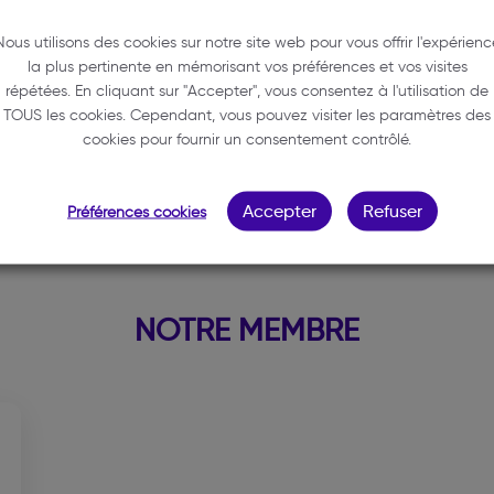
Nous utilisons des cookies sur notre site web pour vous offrir l'expérienc
24 - 26 rue Jean Burguet
la plus pertinente en mémorisant vos préférences et vos visites
33000 BORDEAUX
répétées. En cliquant sur "Accepter", vous consentez à l'utilisation de
05 56 30 89 56
TOUS les cookies. Cependant, vous pouvez visiter les paramètres des
cookies pour fournir un consentement contrôlé.
cabinet@ingridthomas-avocat
www.ingridthomas-avocat.fr
Accepter
Refuser
Préférences cookies
NOTRE MEMBRE