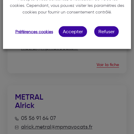
cookies. Cependant, vous pouvez visiter les paramètres des
PENAUD-METRAL
cookies pour fournir un consentement contrôlé.
Mathilde
Accepter
Refuser
Préférences cookies
05 56 91 64 07
mathilde.penaud-
metral@mpmavocats.fr
Voir la fiche
METRAL
Alrick
05 56 91 64 07
alrick.metral@mpmavocats.fr