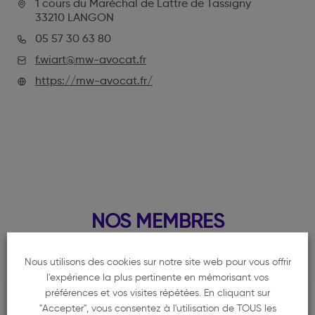
1 cours du Maréchal de Lattre de Tassigny
33210 LANGON
05 57 30 63 80
f.wiart@mw-avocat.fr
https://mw-avocat.fr/
NOS MEMBRES
Nous utilisons des cookies sur notre site web pour vous offrir
l'expérience la plus pertinente en mémorisant vos
MILANI
préférences et vos visites répétées. En cliquant sur
Philippe
"Accepter", vous consentez à l'utilisation de TOUS les