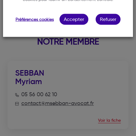
Accepter
Refuser
Préférences cookies
NOTRE MEMBRE
SEBBAN
Myriam
05 56 00 62 10
contact@msebban-avocat.fr
Voir la fiche