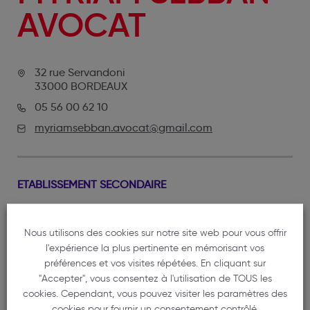
AVOCAT
32 rue Servandoni
33000 BORDEAUX
05 56 00 62 10
myriamsebban.avocat@gmail.com
ETABLISSEMENT SECONDAIRE
108 Cours du Général de Gaulle
33170 GRADIGNAN
Nous utilisons des cookies sur notre site web pour vous offrir
05 56 00 62 10
l'expérience la plus pertinente en mémorisant vos
préférences et vos visites répétées. En cliquant sur
myriamsebban.avocat@gmail.com
"Accepter", vous consentez à l'utilisation de TOUS les
cookies. Cependant, vous pouvez visiter les paramètres des
cookies pour fournir un consentement contrôlé.