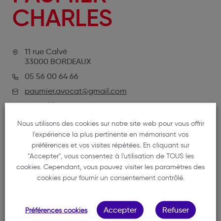
CHARLES
11 rue Calvé
33000 BORDEAUX
05 56 00 64 66
paumier.avocat@gmail.com
https://avocat-paumier.fr
Nous utilisons des cookies sur notre site web pour vous offrir
l'expérience la plus pertinente en mémorisant vos
préférences et vos visites répétées. En cliquant sur
"Accepter", vous consentez à l'utilisation de TOUS les
cookies. Cependant, vous pouvez visiter les paramètres des
cookies pour fournir un consentement contrôlé.
NOTRE MEMBRE
Accepter
Refuser
Préférences cookies