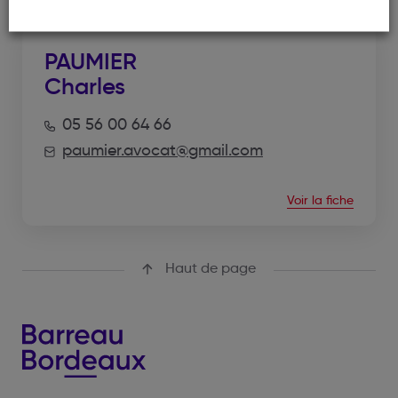
PAUMIER
Charles
05 56 00 64 66
paumier.avocat@gmail.com
Voir la fiche
Haut de page