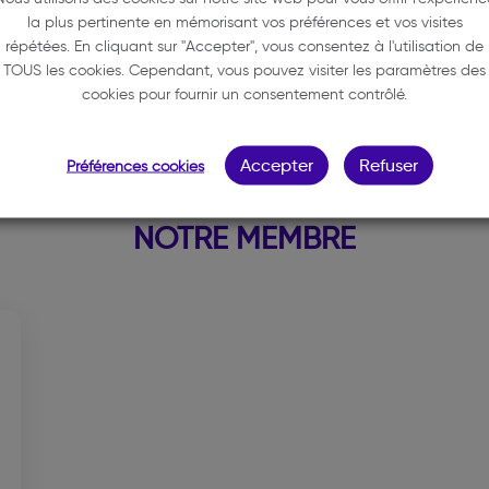
33000 BORDEAUX
la plus pertinente en mémorisant vos préférences et vos visites
répétées. En cliquant sur "Accepter", vous consentez à l'utilisation de
06 12 09 38 63
TOUS les cookies. Cependant, vous pouvez visiter les paramètres des
pietrini.avocat@free.fr
cookies pour fournir un consentement contrôlé.
Accepter
Refuser
Préférences cookies
NOTRE MEMBRE