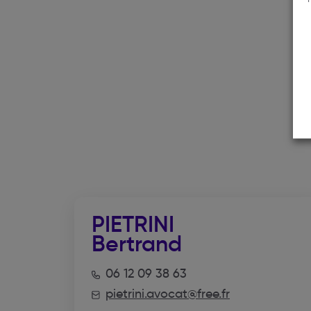
PIETRINI
Bertrand
06 12 09 38 63
pietrini.avocat@free.fr