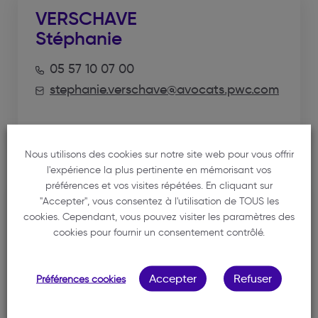
VERSCHAVE
Stéphanie
05 57 10 07 00
stephanie.verschave@avocats.pwc.com
Voir la fiche
Nous utilisons des cookies sur notre site web pour vous offrir
l'expérience la plus pertinente en mémorisant vos
préférences et vos visites répétées. En cliquant sur
COLCANAP
"Accepter", vous consentez à l'utilisation de TOUS les
cookies. Cependant, vous pouvez visiter les paramètres des
Catherine
cookies pour fournir un consentement contrôlé.
05 57 10 07 00
catherine.colcanap@avocats.pwc.com
Accepter
Refuser
Préférences cookies
Voir la fiche