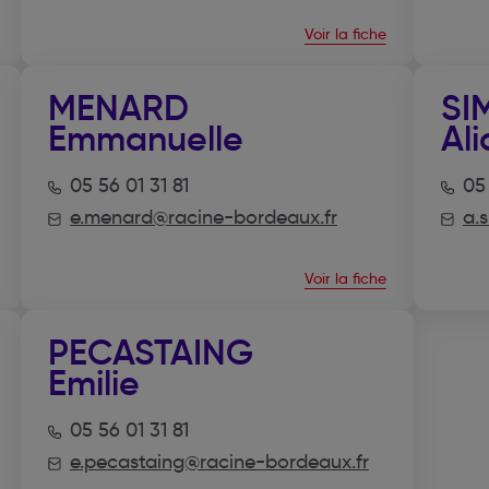
Voir la fiche
MENARD
SI
Emmanuelle
Ali
05 56 01 31 81
05 
e.menard@racine-bordeaux.fr
a.
Voir la fiche
PECASTAING
Emilie
05 56 01 31 81
e.pecastaing@racine-bordeaux.fr