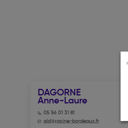
DAGORNE
Anne-Laure
05 56 01 31 81
ald@racine-bordeaux.fr