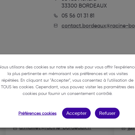
33300 BORDEAUX
05 56 01 31 81
contact.bordeaux@racine-bo
NOS MEMBRES
Nous utilisons des cookies sur notre site web pour vous offrir l'expérienc
la plus pertinente en mémorisant vos préférences et vos visites
répétées. En cliquant sur "Accepter", vous consentez à l'utilisation de
TOUS les cookies. Cependant, vous pouvez visiter les paramètres des
cookies pour fournir un consentement contrôlé.
MAILLET
HO
Anaïs
Je
Accepter
Refuser
Préférences cookies
05 56 01 31 81
05 
a.maillet@racine-bordeaux.fr
jp