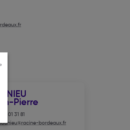
rdeaux.fr
e
UNIEU
an-Pierre
56 01 31 81
.hounieu@racine-bordeaux.fr