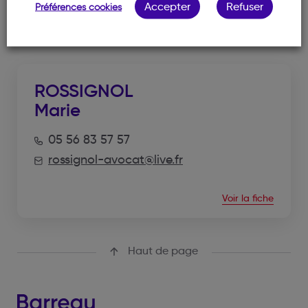
Accepter
Refuser
Préférences cookies
NOTRE MEMBRE
ROSSIGNOL
Marie
05 56 83 57 57
rossignol-avocat@live.fr
Voir la fiche
Haut de page