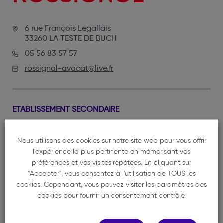
6 rue François Legallais
33260 LA TESTE DE BUCH
05 56 83 57 57
rossignol-avocat@live.fr
ETABLISSEMENT SECONDAIRE
1 rue Duffour Dubergier
33000 BORDEAUX
Nous utilisons des cookies sur notre site web pour vous offrir
l'expérience la plus pertinente en mémorisant vos
préférences et vos visites répétées. En cliquant sur
"Accepter", vous consentez à l'utilisation de TOUS les
cookies. Cependant, vous pouvez visiter les paramètres des
cookies pour fournir un consentement contrôlé.