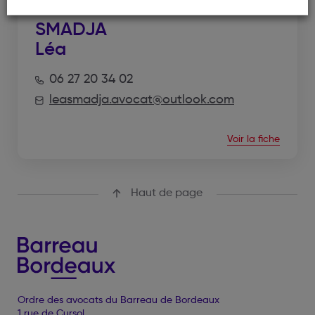
SMADJA
Léa
06 27 20 34 02
leasmadja.avocat@outlook.com
Voir la fiche
Haut de page
Ordre des avocats du Barreau de Bordeaux
1 rue de Cursol