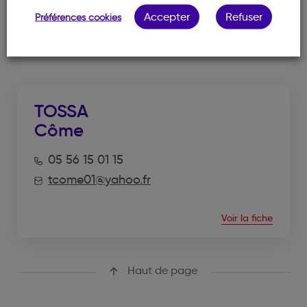
Accepter
Refuser
Préférences cookies
NOTRE MEMBRE
TOSSA
Côme
05 56 15 01 15
tcome01@yahoo.fr
Voir la fiche
Haut de page