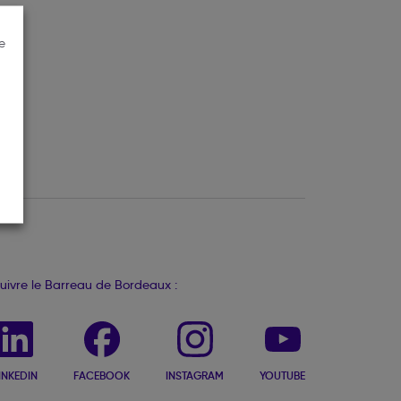
e
uivre le Barreau de Bordeaux :
INKEDIN
FACEBOOK
INSTAGRAM
YOUTUBE