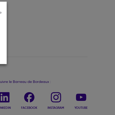
e
uivre le Barreau de Bordeaux :
INKEDIN
FACEBOOK
INSTAGRAM
YOUTUBE