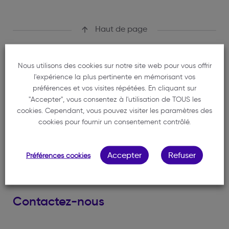
Haut de page
Nous utilisons des cookies sur notre site web pour vous offrir
l'expérience la plus pertinente en mémorisant vos
préférences et vos visites répétées. En cliquant sur
"Accepter", vous consentez à l'utilisation de TOUS les
Ordre des avocats du Barreau de Bordeaux
cookies. Cependant, vous pouvez visiter les paramètres des
1 rue de Cursol
cookies pour fournir un consentement contrôlé.
33000 BORDEAUX
Trouver un avocat
Accepter
Refuser
Préférences cookies
Trouver un médiateur
Contactez-nous