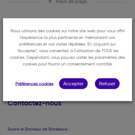
Haut de page
Nous utilisons des cookies sur notre site web pour vous offrir
l'expérience la plus pertinente en mémorisant vos
préférences et vos visites répétées. En cliquant sur
Ordre des avocats du Barreau de Bordeaux
"Accepter", vous consentez à l'utilisation de TOUS les
1 rue de Cursol
cookies. Cependant, vous pouvez visiter les paramètres des
33000 BORDEAUX
cookies pour fournir un consentement contrôlé.
Trouver un avocat
Accepter
Refuser
Préférences cookies
Trouver un médiateur
Contactez-nous
Suivre le Barreau de Bordeaux :