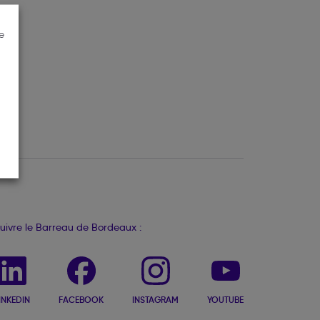
e
uivre le Barreau de Bordeaux :
INKEDIN
FACEBOOK
INSTAGRAM
YOUTUBE