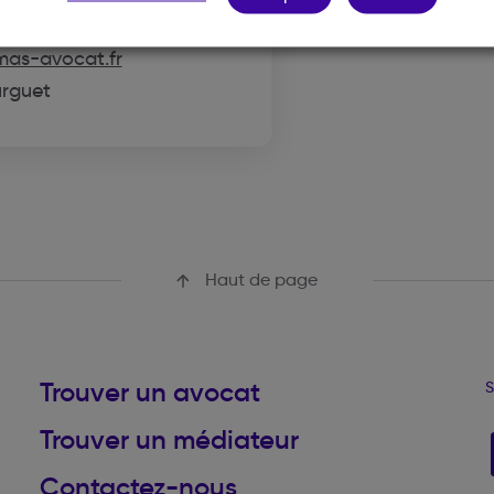
avocat.fr
mas-avocat.fr
urguet
Haut de page
Trouver un avocat
S
Trouver un médiateur
Contactez-nous