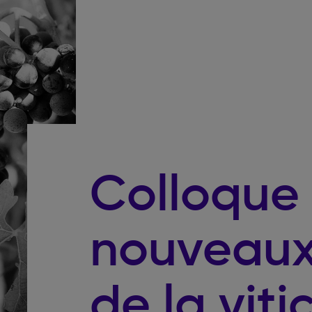
Colloque 
nouveaux
de la viti