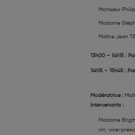
Monsieur Phil
Madame Stéph
Maître Jean TE
13h00 – 14h15 : P
14h15 – 15h45 : Pa
Modératrice :
Maît
Intervenants :
Madame Brigitt
vin, vice-prés