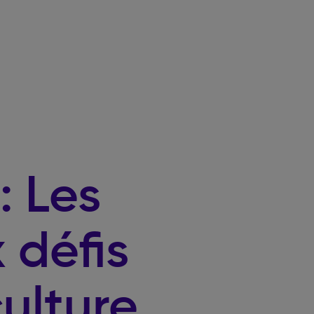
: Les
 défis
culture