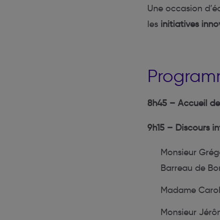
Une occasion d’é
les
initiatives inn
Programm
8h45 – Accueil de
9h15 – Discours in
Monsieur Grégo
Barreau de Bo
Madame Caroli
Monsieur Jérô