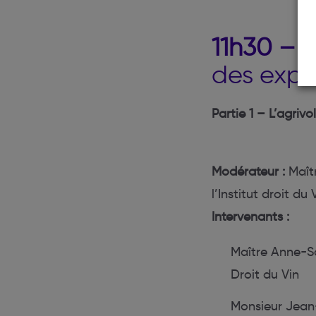
11h30 – 
des explo
Partie 1 – L’agrivo
Modérateur :
Maît
l’Institut droit du 
Intervenants :
Maître Anne-S
Droit du Vin
Monsieur Jean-