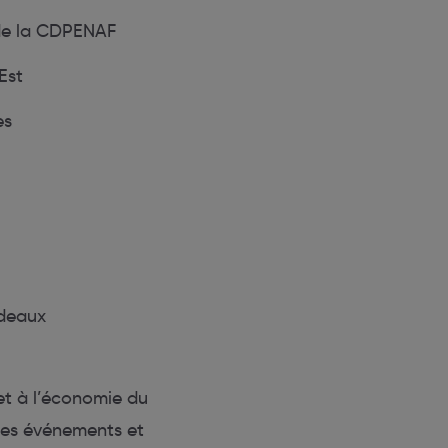
de la CDPENAF
Est
es
deaux
et à l’économie du
des événements et