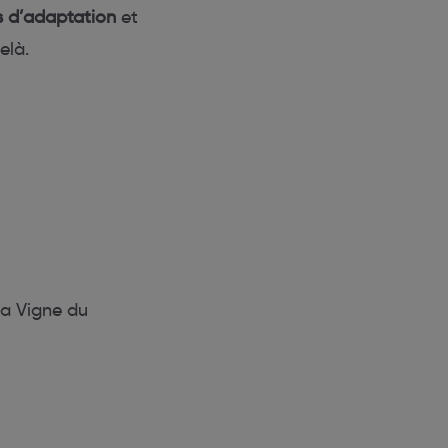
s d’adaptation
et
elà.
la Vigne du