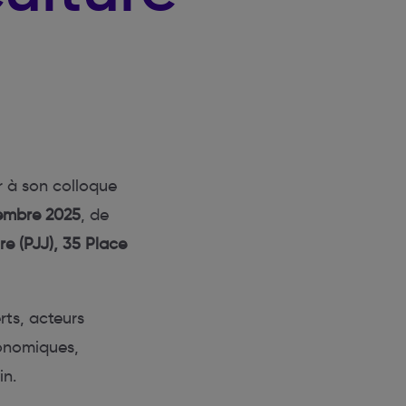
r à son colloque
embre 2025
, de
re (PJJ), 35 Place
rts, acteurs
conomiques,
in.