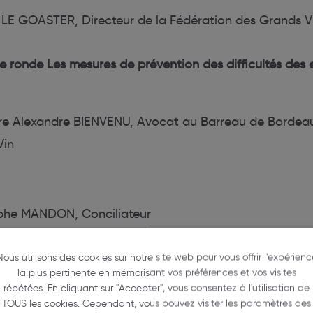
 LE GOASTER, Directeur de la Fédération des Grands V
le ronde
Les mesures de prévention des difficultés des 
re Alexandre BIENVENU, Avocat au Barreau de Bordea
Vin
ophe MANDON, Conciliateur
nck CHANQUOY, Expert-comptable
Nous utilisons des cookies sur notre site web pour vous offrir l'expérienc
la plus pertinente en mémorisant vos préférences et vos visites
le BOURNERIE et Valérie CONTI, Pôle viticulture du Cré
répétées. En cliquant sur "Accepter", vous consentez à l'utilisation de
TOUS les cookies. Cependant, vous pouvez visiter les paramètres des