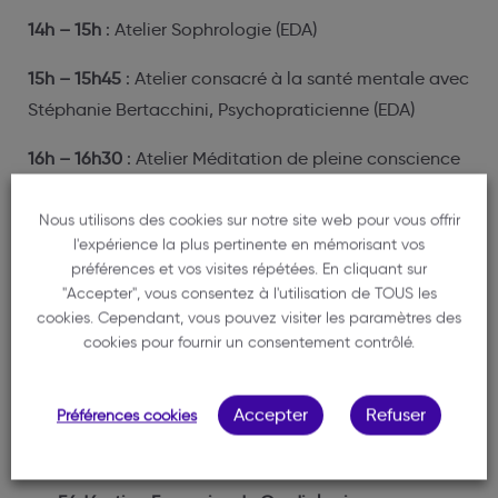
14h – 15h
: Atelier Sophrologie (EDA)
15h – 15h45
: Atelier consacré à la santé mentale avec
Stéphanie Bertacchini, Psychopraticienne (EDA)
16h – 16h30
: Atelier Méditation de pleine conscience
(EDA)
Nous utilisons des cookies sur notre site web pour vous offrir
14h – 17h00
: Consultations Ostéopathe (EDA)
l'expérience la plus pertinente en mémorisant vos
préférences et vos visites répétées. En cliquant sur
17h – 17h30 :
Séance de Stretching (EDA)
"Accepter", vous consentez à l'utilisation de TOUS les
cookies. Cependant, vous pouvez visiter les paramètres des
18h – 19h
: Séance de yoga (Maison de l’Avocat)
cookies pour fournir un consentement contrôlé.
Stands professionnels de santé et partenaires à
Accepter
Refuser
découvrir dès 13h en salle Manon Cormier
Préférences cookies
Ligue contre le Cancer