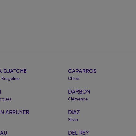
 DJATCHE
CAPARROS
 Bergeline
Chloé
N
DARBON
cques
Clémence
IN ARRUYER
DIAZ
Silvia
EAU
DEL REY