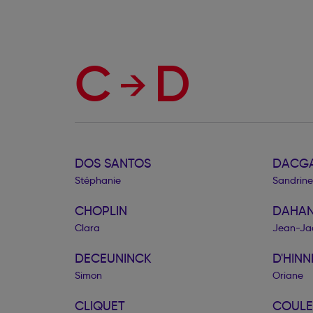
C
D
DOS SANTOS
DACGA
Stéphanie
Sandrine
CHOPLIN
DAHA
Clara
Jean-Ja
DECEUNINCK
D'HINN
Simon
Oriane
CLIQUET
COUL