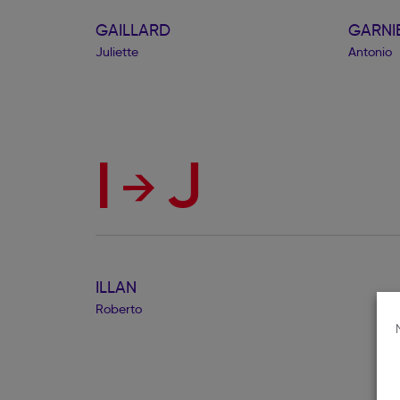
GAILLARD
GARNI
Juliette
Antonio
I
J
ILLAN
Roberto